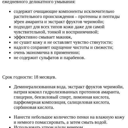
ежедневного деликатного умывания:
содержит очищающие компоненты исключительно
растительного происхождения – протеины и пептиды
зёрен амаранта и экстракт фруктов черимойи;
подходит для всех типов кожи даже для самой
чувствительной, тонкой и восприимчивой;
эффективно смывает макияж,
не сушит кожу и не оставляет чувство стянутости;
надолго сохраняет ощущение чистоты и свежести;
очень экономична в применении;
не содержит сульфатов и парабенов.
Срок годности: 18 месяцев.
Деминерализованная вода, экстракт фруктов черимойи,
натрия кокоил гидролизованных протеинов амаранта,
глицерин, бензиловый спирт, лимонная кислота,
парфюмерная композиция, салициловая кислота,
сорбиновая кислота.
Нанести небольшое количество пенки на влажную кожу
и немного помассировать, а затем смыть водой.
Использовать утром и/или вечером.