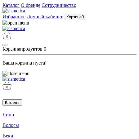
Каталог
О бренде
Сотрудничество
Избранное
Личный кабинет
Корзина
0
0
Корзина
продуктов
0
Ваша корзина пуста!
0
Каталог
Лицо
Волосы
Веки