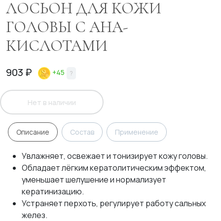
ЛОСЬОН ДЛЯ КОЖИ
ГОЛОВЫ С АНА-
КИСЛОТАМИ
903 ₽
+45
?
Нет в наличии
Описание
Состав
Применение
Увлажняет, освежает и тонизирует кожу головы.
Обладает лёгким кератолитическим эффектом,
уменьшает шелушение и нормализует
кератинизацию.
Устраняет перхоть, регулирует работу сальных
желез.